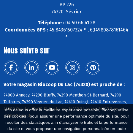
BP 226
74320 Sévrier
Téléphone :
04 50 66 41 28
Coordonnées GPS :
45,84361507324 ° , 6,14980878161464
°
Nous suivre sur
Votre magasin Biocoop Du Lac (74320) est proche de :
74000 Annecy, 74290 Bluffy, 74290 Menthon-St-Bernard, 74290
Talloires, 74290 Veyrier-du-Lac, 74410 Duingt, 74410 Entrevernes,
74600 Quintal, 74410 St-Eustache, 74410 St-Jorioz, 74320 Sévrier,
Afin de vous offrir la meilleure expérience possible, Biocoop utilise
74600 Seynod
des cookies : pour assurer une performance optimale du site, pour
récolter des statistiques afin d'analyser le trafic et la performance
du site et vous proposer une navigation personnalisée en toute