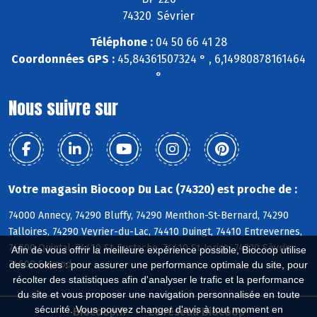
74320 Sévrier
Téléphone :
04 50 66 41 28
Coordonnées GPS :
45,84361507324 ° , 6,14980878161464
°
Nous suivre sur
Votre magasin Biocoop Du Lac (74320) est proche de :
74000 Annecy, 74290 Bluffy, 74290 Menthon-St-Bernard, 74290
Talloires, 74290 Veyrier-du-Lac, 74410 Duingt, 74410 Entrevernes,
74600 Quintal, 74410 St-Eustache, 74410 St-Jorioz, 74320 Sévrier,
Afin de vous offrir la meilleure expérience possible, Biocoop utilise
74600 Seynod
des cookies : pour assurer une performance optimale du site, pour
récolter des statistiques afin d'analyser le trafic et la performance
du site et vous proposer une navigation personnalisée en toute
sécurité. Vous pouvez changer d'avis à tout moment en
Biocoop.fr
Le réseau Biocoop