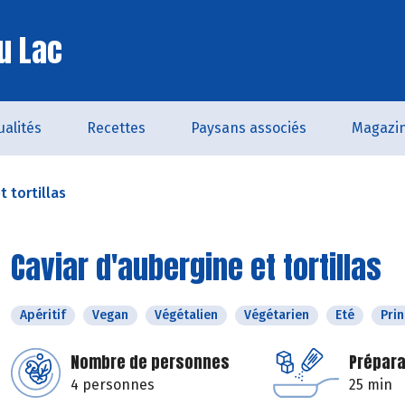
u Lac
ualités
Recettes
Paysans associés
Magazi
t tortillas
Caviar d'aubergine et tortillas
Apéritif
Vegan
Végétalien
Végétarien
Eté
Pri
Nombre de personnes
Prépara
4 personnes
25 min