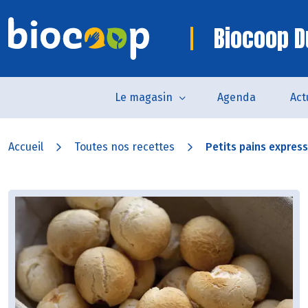
Biocoop D
Le magasin
Agenda
Act
Accueil
Toutes nos recettes
Petits pains express 