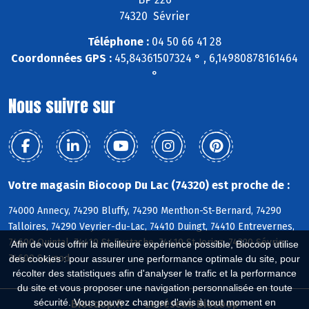
74320 Sévrier
Téléphone :
04 50 66 41 28
Coordonnées GPS :
45,84361507324 ° , 6,14980878161464
°
Nous suivre sur
Votre magasin Biocoop Du Lac (74320) est proche de :
74000 Annecy, 74290 Bluffy, 74290 Menthon-St-Bernard, 74290
Talloires, 74290 Veyrier-du-Lac, 74410 Duingt, 74410 Entrevernes,
74600 Quintal, 74410 St-Eustache, 74410 St-Jorioz, 74320 Sévrier,
Afin de vous offrir la meilleure expérience possible, Biocoop utilise
74600 Seynod
des cookies : pour assurer une performance optimale du site, pour
récolter des statistiques afin d'analyser le trafic et la performance
du site et vous proposer une navigation personnalisée en toute
sécurité. Vous pouvez changer d'avis à tout moment en
Biocoop.fr
Le réseau Biocoop