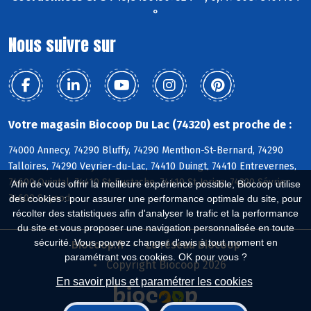
°
Nous suivre sur
Votre magasin Biocoop Du Lac (74320) est proche de :
74000 Annecy, 74290 Bluffy, 74290 Menthon-St-Bernard, 74290
Talloires, 74290 Veyrier-du-Lac, 74410 Duingt, 74410 Entrevernes,
74600 Quintal, 74410 St-Eustache, 74410 St-Jorioz, 74320 Sévrier,
Afin de vous offrir la meilleure expérience possible, Biocoop utilise
74600 Seynod
des cookies : pour assurer une performance optimale du site, pour
récolter des statistiques afin d'analyser le trafic et la performance
du site et vous proposer une navigation personnalisée en toute
sécurité. Vous pouvez changer d'avis à tout moment en
Biocoop.fr
Le réseau Biocoop
paramétrant vos cookies. OK pour vous ?
Copyright Biocoop 2026
En savoir plus et paramétrer les cookies