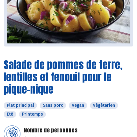
Salade de pommes de terre,
lentilles et fenouil pour le
pique-nique
Plat principal
Sans porc
Vegan
Végétarien
Eté
Printemps
Nombre de personnes