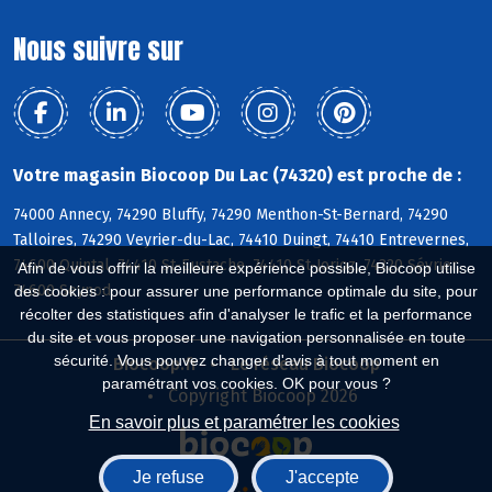
Nous suivre sur
Votre magasin Biocoop Du Lac (74320) est proche de :
74000 Annecy, 74290 Bluffy, 74290 Menthon-St-Bernard, 74290
Talloires, 74290 Veyrier-du-Lac, 74410 Duingt, 74410 Entrevernes,
74600 Quintal, 74410 St-Eustache, 74410 St-Jorioz, 74320 Sévrier,
Afin de vous offrir la meilleure expérience possible, Biocoop utilise
74600 Seynod
des cookies : pour assurer une performance optimale du site, pour
récolter des statistiques afin d'analyser le trafic et la performance
du site et vous proposer une navigation personnalisée en toute
sécurité. Vous pouvez changer d'avis à tout moment en
Biocoop.fr
Le réseau Biocoop
paramétrant vos cookies. OK pour vous ?
Copyright Biocoop 2026
En savoir plus et paramétrer les cookies
Je refuse
J'accepte