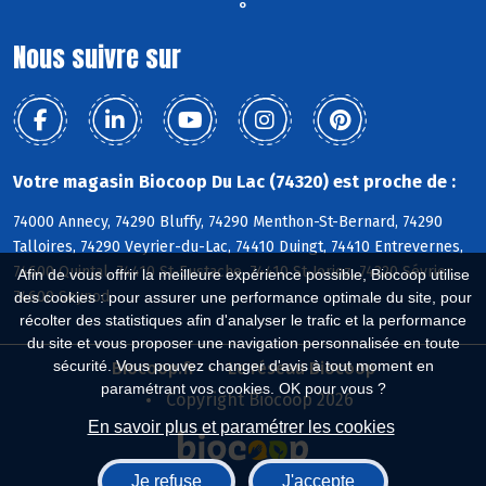
°
Nous suivre sur
Votre magasin Biocoop Du Lac (74320) est proche de :
74000 Annecy, 74290 Bluffy, 74290 Menthon-St-Bernard, 74290
Talloires, 74290 Veyrier-du-Lac, 74410 Duingt, 74410 Entrevernes,
74600 Quintal, 74410 St-Eustache, 74410 St-Jorioz, 74320 Sévrier,
Afin de vous offrir la meilleure expérience possible, Biocoop utilise
74600 Seynod
des cookies : pour assurer une performance optimale du site, pour
récolter des statistiques afin d'analyser le trafic et la performance
du site et vous proposer une navigation personnalisée en toute
sécurité. Vous pouvez changer d'avis à tout moment en
Biocoop.fr
Le réseau Biocoop
paramétrant vos cookies. OK pour vous ?
Copyright Biocoop 2026
En savoir plus et paramétrer les cookies
Je refuse
J'accepte