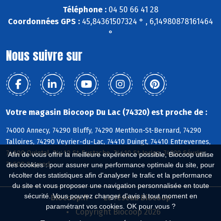
Téléphone :
04 50 66 41 28
Coordonnées GPS :
45,84361507324 ° , 6,14980878161464
°
Nous suivre sur
Votre magasin Biocoop Du Lac (74320) est proche de :
74000 Annecy, 74290 Bluffy, 74290 Menthon-St-Bernard, 74290
Talloires, 74290 Veyrier-du-Lac, 74410 Duingt, 74410 Entrevernes,
74600 Quintal, 74410 St-Eustache, 74410 St-Jorioz, 74320 Sévrier,
Afin de vous offrir la meilleure expérience possible, Biocoop utilise
74600 Seynod
des cookies : pour assurer une performance optimale du site, pour
récolter des statistiques afin d'analyser le trafic et la performance
du site et vous proposer une navigation personnalisée en toute
sécurité. Vous pouvez changer d'avis à tout moment en
Biocoop.fr
Le réseau Biocoop
paramétrant vos cookies. OK pour vous ?
Copyright Biocoop 2026