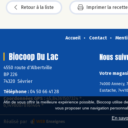
Retour à la liste
Imprimer la recette
Accueil
Contact
Menti
Biocoop Du Lac
Nous suiv
4550 route d'Albertville
Votre magasi
BP 226
74320 Sévrier
74000 Annecy, 7
Eustache, 74410
Téléphone :
04 50 66 41 28
Coordonnées GPS :
45,84361507324 ° ,
Afin de vous offrir la meilleure expérience possible, Biocoop utilise d
6,14980878161464 °
vous proposer une navigation personnal
En savoi
Réalisé par