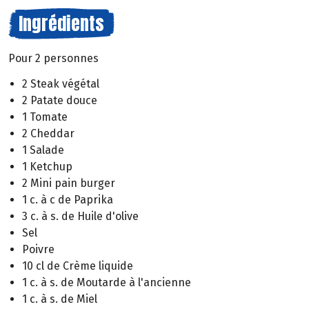
Ingrédients
Pour 2 personnes
2 Steak végétal
2 Patate douce
1 Tomate
2 Cheddar
1 Salade
1 Ketchup
2 Mini pain burger
1 c. à c de Paprika
3 c. à s. de Huile d'olive
Sel
Poivre
10 cl de Crème liquide
1 c. à s. de Moutarde à l'ancienne
1 c. à s. de Miel