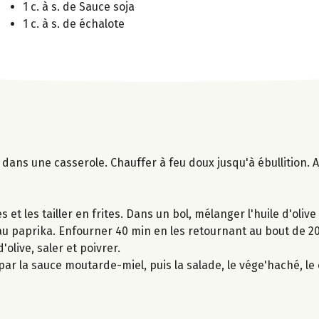
1 c. à s. de Sauce soja
1 c. à s. de échalote
dans une casserole. Chauffer à feu doux jusqu'à ébullition. Aj
et les tailler en frites. Dans un bol, mélanger l'huile d'olive
le au paprika. Enfourner 40 min en les retournant au bout de 
'olive, saler et poivrer.
r la sauce moutarde-miel, puis la salade, le vége'haché, le