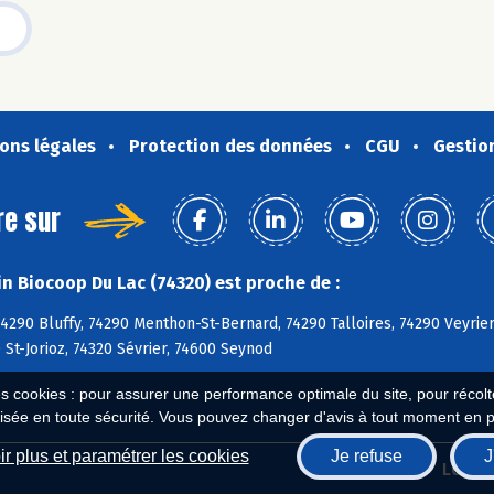
ons légales
Protection des données
CGU
Gestio
re sur
n Biocoop Du Lac (74320) est proche de :
4290 Bluffy, 74290 Menthon-St-Bernard, 74290 Talloires, 74290 Veyrier
 St-Jorioz, 74320 Sévrier, 74600 Seynod
es cookies : pour assurer une performance optimale du site, pour récolter
isée en toute sécurité. Vous pouvez changer d'avis à tout moment en 
r plus et paramétrer les cookies
Je refuse
J
Biocoop.fr
Le ré