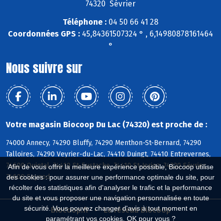
74320 Sévrier
Téléphone :
04 50 66 41 28
Coordonnées GPS :
45,84361507324 ° , 6,14980878161464
°
Nous suivre sur
Votre magasin Biocoop Du Lac (74320) est proche de :
74000 Annecy, 74290 Bluffy, 74290 Menthon-St-Bernard, 74290
Talloires, 74290 Veyrier-du-Lac, 74410 Duingt, 74410 Entrevernes,
74600 Quintal, 74410 St-Eustache, 74410 St-Jorioz, 74320 Sévrier,
Afin de vous offrir la meilleure expérience possible, Biocoop utilise
74600 Seynod
des cookies : pour assurer une performance optimale du site, pour
récolter des statistiques afin d'analyser le trafic et la performance
du site et vous proposer une navigation personnalisée en toute
sécurité. Vous pouvez changer d'avis à tout moment en
Biocoop.fr
Le réseau Biocoop
paramétrant vos cookies. OK pour vous ?