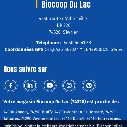
Biocoop Du Lac
4550 route d'Albertville
BP 226
74320 Sévrier
Téléphone :
04 50 66 41 28
Coordonnées GPS :
45,84361507324 ° , 6,14980878161464
°
Nous suivre sur
Votre magasin Biocoop Du Lac (74320) est proche de :
74000 Annecy, 74290 Bluffy, 74290 Menthon-St-Bernard, 74290
Talloires, 74290 Veyrier-du-Lac, 74410 Duingt, 74410 Entrevernes,
74600 Quintal, 74410 St-Eustache, 74410 St-Jorioz, 74320 Sévrier,
Afin de vous offrir la meilleure expérience possible, Biocoop utilise