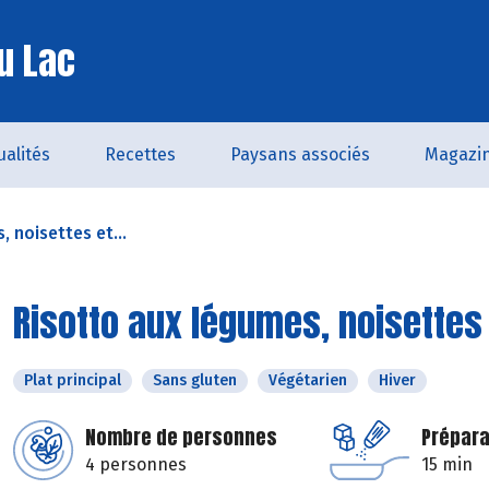
u Lac
ualités
Recettes
Paysans associés
Magazi
 noisettes et...
Risotto aux légumes, noisettes e
Plat principal
Sans gluten
Végétarien
Hiver
Nombre de personnes
Prépara
4 personnes
15 min