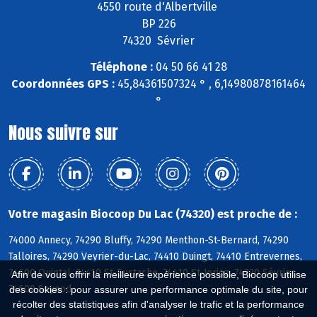
4550 route d'Albertville
BP 226
74320 Sévrier
Téléphone :
04 50 66 41 28
Coordonnées GPS :
45,84361507324 ° , 6,14980878161464
°
Nous suivre sur
Votre magasin Biocoop Du Lac (74320) est proche de :
74000 Annecy, 74290 Bluffy, 74290 Menthon-St-Bernard, 74290
Talloires, 74290 Veyrier-du-Lac, 74410 Duingt, 74410 Entrevernes,
74600 Quintal, 74410 St-Eustache, 74410 St-Jorioz, 74320 Sévrier,
Afin de vous offrir la meilleure expérience possible, Biocoop utilise
74600 Seynod
des cookies : pour assurer une performance optimale du site, pour
récolter des statistiques afin d'analyser le trafic et la performance