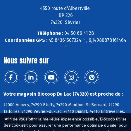
4550 route d'Albertville
BP 226
74320 Sévrier
Téléphone :
04 50 66 41 28
Coordonnées GPS :
45,84361507324 ° , 6,14980878161464
°
Nous suivre sur
Votre magasin Biocoop Du Lac (74320) est proche de :
74000 Annecy, 74290 Bluffy, 74290 Menthon-St-Bernard, 74290
Talloires, 74290 Veyrier-du-Lac, 74410 Duingt, 74410 Entrevernes,
74600 Quintal, 74410 St-Eustache, 74410 St-Jorioz, 74320 Sévrier,
Afin de vous offrir la meilleure expérience possible, Biocoop utilise
74600 Seynod
des cookies : pour assurer une performance optimale du site, pour