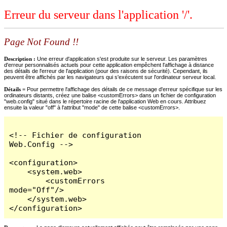
Erreur du serveur dans l'application '/'.
Page Not Found !!
Description :
Une erreur d'application s'est produite sur le serveur. Les paramètres
d'erreur personnalisés actuels pour cette application empêchent l'affichage à distance
des détails de l'erreur de l'application (pour des raisons de sécurité). Cependant, ils
peuvent être affichés par les navigateurs qui s'exécutent sur l'ordinateur serveur local.
Détails =
Pour permettre l'affichage des détails de ce message d'erreur spécifique sur les
ordinateurs distants, créez une balise <customErrors> dans un fichier de configuration
"web.config" situé dans le répertoire racine de l'application Web en cours. Attribuez
ensuite la valeur "off" à l'attribut "mode" de cette balise <customErrors>.
<!-- Fichier de configuration 
Web.Config -->

<configuration>

    <system.web>

        <customErrors 
mode="Off"/>

    </system.web>

</configuration>