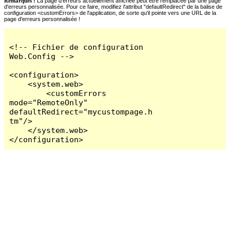
Remarques :
La page d'erreurs actuellement affichée peut être remplacée par une page
d'erreurs personnalisée. Pour ce faire, modifiez l'attribut "defaultRedirect" de la balise de
configuration <customErrors> de l'application, de sorte qu'il pointe vers une URL de la
page d'erreurs personnalisée !
<!-- Fichier de configuration 
Web.Config -->

<configuration>

    <system.web>

        <customErrors 
mode="RemoteOnly" 
defaultRedirect="mycustompage.h
tm"/>

    </system.web>

</configuration>