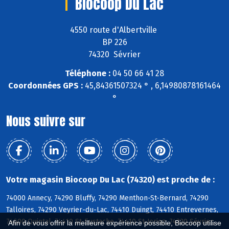
Biocoop Du Lac
4550 route d'Albertville
BP 226
74320 Sévrier
Téléphone :
04 50 66 41 28
Coordonnées GPS :
45,84361507324 ° , 6,14980878161464
°
Nous suivre sur
Votre magasin Biocoop Du Lac (74320) est proche de :
74000 Annecy, 74290 Bluffy, 74290 Menthon-St-Bernard, 74290
Talloires, 74290 Veyrier-du-Lac, 74410 Duingt, 74410 Entrevernes,
74600 Quintal, 74410 St-Eustache, 74410 St-Jorioz, 74320 Sévrier,
Afin de vous offrir la meilleure expérience possible, Biocoop utilise