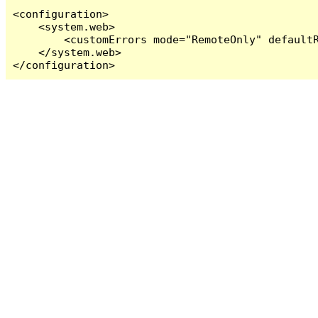
<configuration>

    <system.web>

        <customErrors mode="RemoteOnly" defaultR
    </system.web>

</configuration>