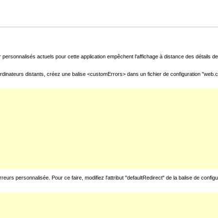
 personnalisés actuels pour cette application empêchent l'affichage à distance des détails de 
rdinateurs distants, créez une balise <customErrors> dans un fichier de configuration "web.con
urs personnalisée. Pour ce faire, modifiez l'attribut "defaultRedirect" de la balise de config