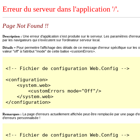
Erreur du serveur dans l'application '/'.
Page Not Found !!
Description :
Une erreur d'application s'est produite sur le serveur. Les paramètres d'erreur
par les navigateurs qui s'exécutent sur l'ordinateur serveur local.
Détails =
Pour permettre l'affichage des détails de ce message d'erreur spécifique sur les o
valeur "off" à l'attribut "mode" de cette balise <customErrors>.
<!-- Fichier de configuration Web.Config -->

<configuration>

    <system.web>

        <customErrors mode="Off"/>

    </system.web>

</configuration>
Remarques :
La page d'erreurs actuellement affichée peut être remplacée par une page d'erre
d'erreurs personnalisée !
<!-- Fichier de configuration Web.Config -->
