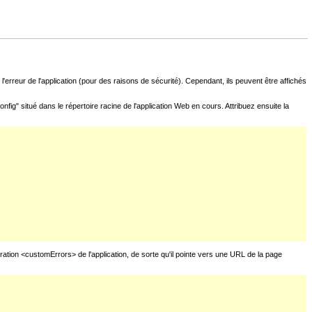
l'erreur de l'application (pour des raisons de sécurité). Cependant, ils peuvent être affichés
fig" situé dans le répertoire racine de l'application Web en cours. Attribuez ensuite la
uration <customErrors> de l'application, de sorte qu'il pointe vers une URL de la page