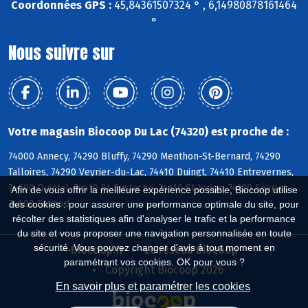
Coordonnées GPS :
45,84361507324 ° , 6,14980878161464
°
Nous suivre sur
Votre magasin Biocoop Du Lac (74320) est proche de :
74000 Annecy, 74290 Bluffy, 74290 Menthon-St-Bernard, 74290
Talloires, 74290 Veyrier-du-Lac, 74410 Duingt, 74410 Entrevernes,
74600 Quintal, 74410 St-Eustache, 74410 St-Jorioz, 74320 Sévrier,
Afin de vous offrir la meilleure expérience possible, Biocoop utilise
74600 Seynod
des cookies : pour assurer une performance optimale du site, pour
récolter des statistiques afin d'analyser le trafic et la performance
du site et vous proposer une navigation personnalisée en toute
sécurité. Vous pouvez changer d'avis à tout moment en
Biocoop.fr
Le réseau Biocoop
paramétrant vos cookies. OK pour vous ?
Copyright Biocoop 2026
En savoir plus et paramétrer les cookies