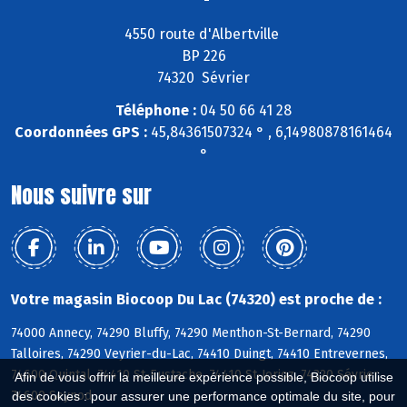
4550 route d'Albertville
BP 226
74320 Sévrier
Téléphone :
04 50 66 41 28
Coordonnées GPS :
45,84361507324 ° , 6,14980878161464
°
Nous suivre sur
Votre magasin Biocoop Du Lac (74320) est proche de :
74000 Annecy, 74290 Bluffy, 74290 Menthon-St-Bernard, 74290
Talloires, 74290 Veyrier-du-Lac, 74410 Duingt, 74410 Entrevernes,
74600 Quintal, 74410 St-Eustache, 74410 St-Jorioz, 74320 Sévrier,
Afin de vous offrir la meilleure expérience possible, Biocoop utilise
74600 Seynod
des cookies : pour assurer une performance optimale du site, pour