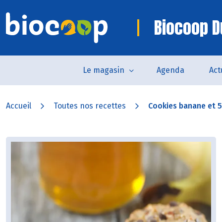
Biocoop D
Le magasin
Agenda
Act
Accueil
Toutes nos recettes
Cookies banane et 5