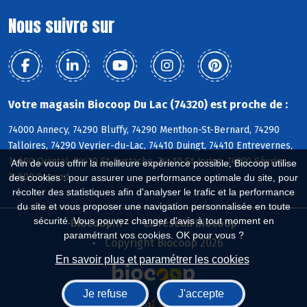
Nous suivre sur
Votre magasin Biocoop Du Lac (74320) est proche de :
74000 Annecy, 74290 Bluffy, 74290 Menthon-St-Bernard, 74290
Talloires, 74290 Veyrier-du-Lac, 74410 Duingt, 74410 Entrevernes,
74600 Quintal, 74410 St-Eustache, 74410 St-Jorioz, 74320 Sévrier,
Afin de vous offrir la meilleure expérience possible, Biocoop utilise
74600 Seynod
des cookies : pour assurer une performance optimale du site, pour
récolter des statistiques afin d'analyser le trafic et la performance
du site et vous proposer une navigation personnalisée en toute
sécurité. Vous pouvez changer d'avis à tout moment en
Biocoop.fr
Le réseau Biocoop
paramétrant vos cookies. OK pour vous ?
Copyright Biocoop 2026
En savoir plus et paramétrer les cookies
Je refuse
J'accepte
Réalisé par