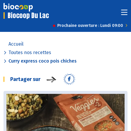
Biocoop Du Lac
Prochaine ouverture : Lundi 09:00
Accueil
Toutes nos recettes
Curry express coco pois chiches
Partager sur