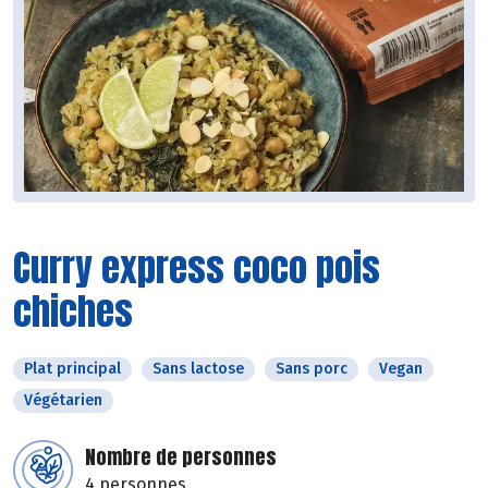
Curry express coco pois
chiches
Plat principal
Sans lactose
Sans porc
Vegan
Végétarien
Nombre de personnes
4 personnes