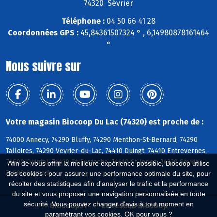
74320 Sévrier
Téléphone :
04 50 66 41 28
Coordonnées GPS :
45,84361507324 ° , 6,14980878161464
°
Nous suivre sur
Votre magasin Biocoop Du Lac (74320) est proche de :
74000 Annecy, 74290 Bluffy, 74290 Menthon-St-Bernard, 74290
Talloires, 74290 Veyrier-du-Lac, 74410 Duingt, 74410 Entrevernes,
74600 Quintal, 74410 St-Eustache, 74410 St-Jorioz, 74320 Sévrier,
Afin de vous offrir la meilleure expérience possible, Biocoop utilise
74600 Seynod
des cookies : pour assurer une performance optimale du site, pour
récolter des statistiques afin d'analyser le trafic et la performance
du site et vous proposer une navigation personnalisée en toute
sécurité. Vous pouvez changer d'avis à tout moment en
Biocoop.fr
Le réseau Biocoop
paramétrant vos cookies. OK pour vous ?