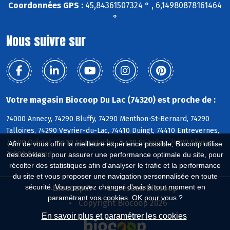
Coordonnées GPS :
45,84361507324 ° , 6,14980878161464
°
Nous suivre sur
Votre magasin Biocoop Du Lac (74320) est proche de :
74000 Annecy, 74290 Bluffy, 74290 Menthon-St-Bernard, 74290
Talloires, 74290 Veyrier-du-Lac, 74410 Duingt, 74410 Entrevernes,
74600 Quintal, 74410 St-Eustache, 74410 St-Jorioz, 74320 Sévrier,
Afin de vous offrir la meilleure expérience possible, Biocoop utilise
74600 Seynod
des cookies : pour assurer une performance optimale du site, pour
récolter des statistiques afin d'analyser le trafic et la performance
du site et vous proposer une navigation personnalisée en toute
sécurité. Vous pouvez changer d'avis à tout moment en
Biocoop.fr
Le réseau Biocoop
paramétrant vos cookies. OK pour vous ?
Copyright Biocoop 2026
En savoir plus et paramétrer les cookies