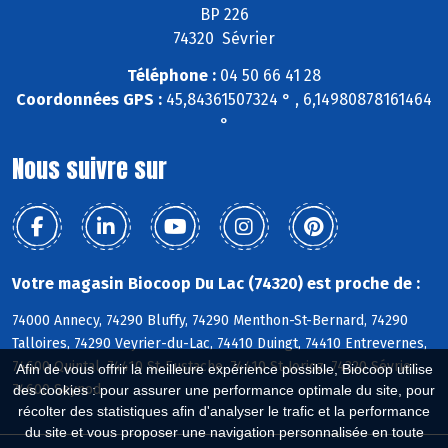
BP 226
74320 Sévrier
Téléphone :
04 50 66 41 28
Coordonnées GPS :
45,84361507324 ° , 6,14980878161464
°
Nous suivre sur
Votre magasin Biocoop Du Lac (74320) est proche de :
74000 Annecy, 74290 Bluffy, 74290 Menthon-St-Bernard, 74290
Talloires, 74290 Veyrier-du-Lac, 74410 Duingt, 74410 Entrevernes,
74600 Quintal, 74410 St-Eustache, 74410 St-Jorioz, 74320 Sévrier,
Afin de vous offrir la meilleure expérience possible, Biocoop utilise
74600 Seynod
des cookies : pour assurer une performance optimale du site, pour
récolter des statistiques afin d'analyser le trafic et la performance
du site et vous proposer une navigation personnalisée en toute