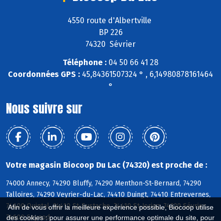
4550 route d'Albertville
BP 226
74320 Sévrier
Téléphone :
04 50 66 41 28
Coordonnées GPS :
45,84361507324 ° , 6,14980878161464
°
Nous suivre sur
Votre magasin Biocoop Du Lac (74320) est proche de :
74000 Annecy, 74290 Bluffy, 74290 Menthon-St-Bernard, 74290
Talloires, 74290 Veyrier-du-Lac, 74410 Duingt, 74410 Entrevernes,
74600 Quintal, 74410 St-Eustache, 74410 St-Jorioz, 74320 Sévrier,
Afin de vous offrir la meilleure expérience possible, Biocoop utilise
74600 Seynod
des cookies : pour assurer une performance optimale du site, pour