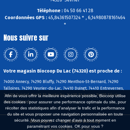
Téléphone :
04 50 66 41 28
Coordonnées GPS :
45,84361507324 ° , 6,14980878161464
°
Nous suivre sur
Votre magasin Biocoop Du Lac (74320) est proche de :
74000 Annecy, 74290 Bluffy, 74290 Menthon-St-Bernard, 74290
Talloires, 74290 Veyrier-du-Lac, 74410 Duingt, 74410 Entrevernes,
74600 Quintal, 74410 St-Eustache, 74410 St-Jorioz, 74320 Sévrier,
Afin de vous offrir la meilleure expérience possible, Biocoop utilise
74600 Seynod
des cookies : pour assurer une performance optimale du site, pour
récolter des statistiques afin d'analyser le trafic et la performance
du site et vous proposer une navigation personnalisée en toute
sécurité. Vous pouvez changer d'avis à tout moment en
Biocoop.fr
Le réseau Biocoop
paramétrant vos cookies. OK pour vous ?
Copyright Biocoop 2026