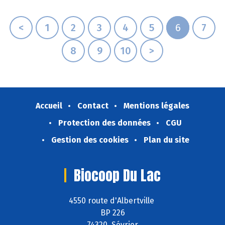
savoir- faire et leur expertise depuis 1960.
<
1
2
3
4
5
6
7
8
9
10
>
Accueil
Contact
Mentions légales
Protection des données
CGU
Gestion des cookies
Plan du site
Biocoop Du Lac
4550 route d'Albertville
BP 226
74320 Sévrier