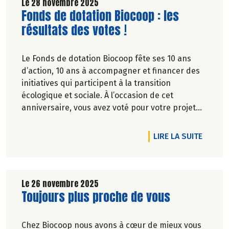
Le 28 novembre 2025
Lire la suite de l'article
Fonds de dotation Biocoop : les
résultats des votes !
Le Fonds de dotation Biocoop fête ses 10 ans
d’action, 10 ans à accompagner et financer des
initiatives qui participent à la transition
écologique et sociale. À l’occasion de cet
anniversaire, vous avez voté pour votre projet
coup de coeur parmi 5 belles initiatives. Les 3
projets ayant récolté le plus de votes ont reçu un
DE L'A
LIRE LA SUITE
soutien financier du Fonds de dotation.
Découvrez les projets en image !
Le 26 novembre 2025
Lire la suite de l'article
Toujours plus proche de vous
Chez Biocoop nous avons à cœur de mieux vous