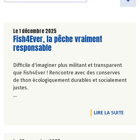
Le 1 décembre 2025
Lire la suite de l'article
Fish4Ever, la pêche vraiment
responsable
Difficile d'imaginer plus militant et transparent
que Fish4Ever ! Rencontre avec des conserves
de thon écologiquement durables et socialement
justes.
Anaïs Andos.
DE L'A
LIRE LA SUITE