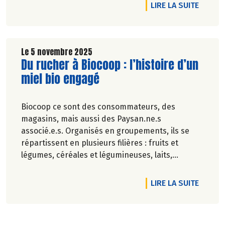
l’étendard des valeurs défendues par la
DE L'A
LIRE LA SUITE
coopérative à un prix juste.
Le 5 novembre 2025
Lire la suite de l'article
Du rucher à Biocoop : l’histoire d’un
miel bio engagé
Biocoop ce sont des consommateurs, des
magasins, mais aussi des Paysan.ne.s
associé.e.s. Organisés en groupements, ils se
répartissent en plusieurs filières : fruits et
légumes, céréales et légumineuses, laits,
viandes, œufs, et miel !
Découvrez ce petit nouveau du réseau Biocoop :
DE L'A
LIRE LA SUITE
les MIELS BIO DES LIMOUSINS, première
coopérative apicole de France 100% Bio, 100%
Limousin. Ses 11 apiculteurs se transmettent leur