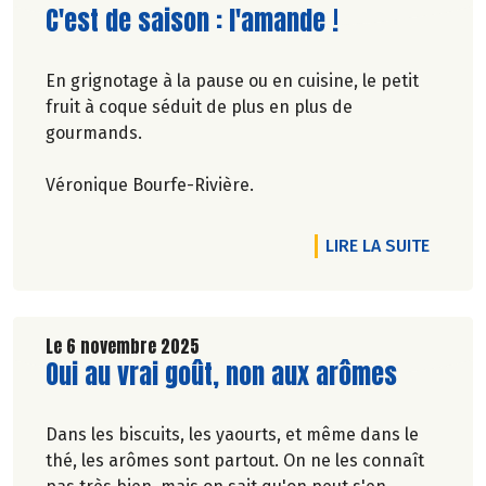
Lire la suite de l'article
C'est de saison : l'amande !
En grignotage à la pause ou en cuisine, le petit
fruit à coque séduit de plus en plus de
gourmands.
Véronique Bourfe-Rivière.
DE L'AR
LIRE LA SUITE
Le 6 novembre 2025
Lire la suite de l'article
Oui au vrai goût, non aux arômes
Dans les biscuits, les yaourts, et même dans le
thé, les arômes sont partout. On ne les connaît