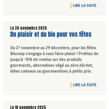
DE L'A
LIRE LA SUITE
Le 26 novembre 2025
Lire la suite de l'article
Du plaisir et du bio pour vos fêtes
Du 27 novembre au 29 décembre, pour les fêtes
Biocoop s’engage à vous faire plaisir ! Profitez de
jusqu’à -15% de remise sur des produits
gourmands, alternatives végé ou zéro déchet,
idées cadeaux ou gourmandises à petits prix.
DE L'A
LIRE LA SUITE
Le 18 novembre 2025