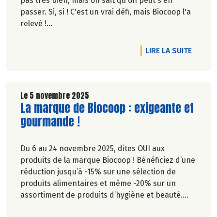
pas très bien, mais on sait qu'on peut s'en
passer. Si, si ! C'est un vrai défi, mais Biocoop l'a
relevé !
Marie-Pierre Chavel.
DE L'A
LIRE LA SUITE
Le 5 novembre 2025
Lire la suite de l'article
La marque de Biocoop : exigeante et
gourmande !
Du 6 au 24 novembre 2025, dites OUI aux
produits de la marque Biocoop ! Bénéficiez d’une
réduction jusqu’à -15% sur une sélection de
produits alimentaires et même -20% sur un
assortiment de produits d’hygiène et beauté.
Unique et exigeante, la marque de Biocoop est