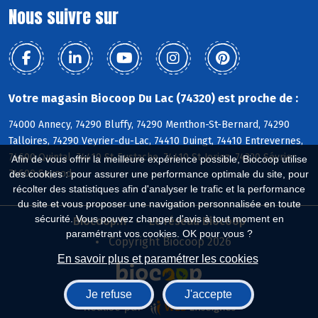
Nous suivre sur
Votre magasin Biocoop Du Lac (74320) est proche de :
74000 Annecy, 74290 Bluffy, 74290 Menthon-St-Bernard, 74290
Talloires, 74290 Veyrier-du-Lac, 74410 Duingt, 74410 Entrevernes,
74600 Quintal, 74410 St-Eustache, 74410 St-Jorioz, 74320 Sévrier,
Afin de vous offrir la meilleure expérience possible, Biocoop utilise
74600 Seynod
des cookies : pour assurer une performance optimale du site, pour
récolter des statistiques afin d'analyser le trafic et la performance
du site et vous proposer une navigation personnalisée en toute
sécurité. Vous pouvez changer d'avis à tout moment en
Biocoop.fr
Le réseau Biocoop
paramétrant vos cookies. OK pour vous ?
Copyright Biocoop 2026
En savoir plus et paramétrer les cookies
Je refuse
J'accepte
Réalisé par